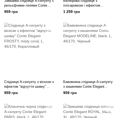
Замшева спідниця А-силуету c
Велюрова спідниця з
рельєфними лініями Conte
плісировкою і ефектом
Elegant DESIRE
градієнту Conte Elegant
959 грн
1 259 грн
AMBER
Спідниця А-силуету з віскози з
Бавовняна спідниця А-силуету
ефектом "відчуття шовку"
з кишенями Conte Elegant
Conte Elegant FROSTY
MODELINE
959 грн
959 грн