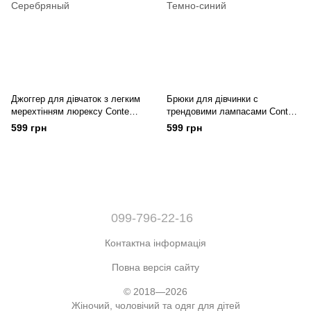
Джоггер для дівчаток з легким
Брюки для дівчинки c
мерехтінням люрексу Conte
трендовими лампасами Conte
Elegant MINI ORA
Elegant MINI GLEAM
599 грн
599 грн
099-796-22-16
Контактна інформація
Повна версія сайту
© 2018—2026
Жіночий, чоловічий та одяг для дітей