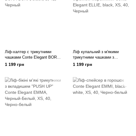
Ліф-халтер c трикутними
Ліф купальний з м'якими
чашками Conte Elegant BORA-
трикутними чашками з
BORA
ефектом мерехтіння Conte
1 199 грн
1 199 грн
Elegant ELLIE