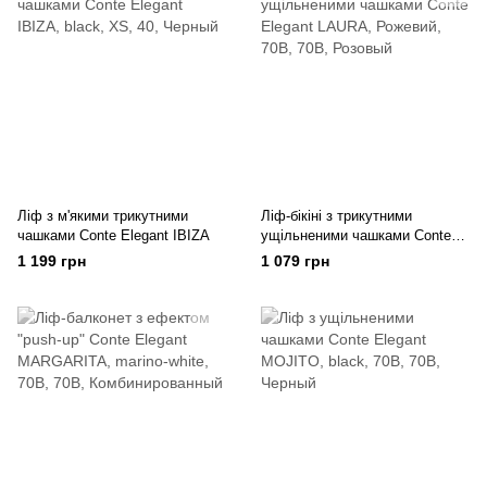
Ліф з м'якими трикутними
Ліф-бікіні з трикутними
чашками Conte Elegant IBIZA
ущільненими чашками Conte
Elegant LAURA
1 199 грн
1 079 грн