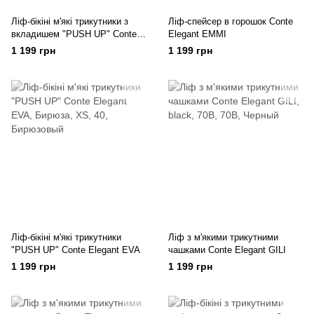
Ліф-бікіні м'які трикутники з
Ліф-спейсер в горошок Conte
вкладишем "PUSH UP" Conte
Elegant EMMI
Elegant EMMA
1 199 грн
1 199 грн
Ліф-бікіні м'які трикутники
Ліф з м'якими трикутними
"PUSH UP" Conte Elegant EVA
чашками Conte Elegant GILI
1 199 грн
1 199 грн