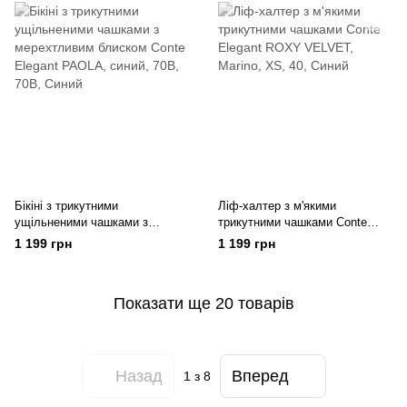
Бікіні з трикутними
Ліф-халтер з м'якими
ущільненими чашками з
трикутними чашками Conte
мерехтливим блиском Conte
Elegant ROXY VELVET
1 199 грн
1 199 грн
Elegant PAOLA
Показати ще 20 товарів
Назад
Вперед
1
з 8