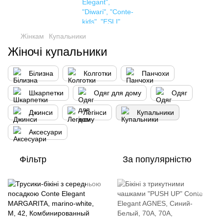
Жінкам
Купальники
Жіночі купальники
Білизна
Колготки
Панчохи
Шкарпетки
Одяг для дому
Одяг
Джинси
Легінси
Купальники
Аксесуари
Фільтр
За популярністю