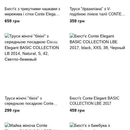
Бюст'є з трикутними чашками з
Труси "бразиліана" з V-
мережива і сітки Conte Elegant
подібною лінією талії CONTE
ROMANTIC STORY LBE 1263
FIT DAY LBR 1508
659 грн
359 грн
Труси жіночі "бікіні" з
Бюст'є Conte Elegant BASIC
середньою посадкою Conte
COLLECTION LBE 2017
Elegant BASIC COLLECTION
299 грн
459 грн
LB 2014