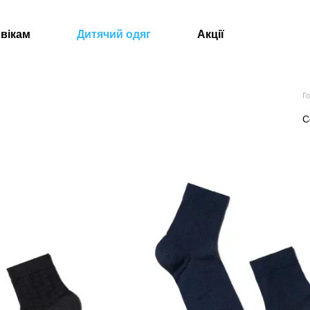
вікам
Дитячий одяг
Акції
Г
С