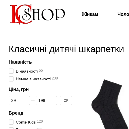
Перейти к основному контенту
Жінкам
Чоло
Класичні дитячі шкарпетки
Наявність
55
В наявності
238
Немає в наявності
Ціна, грн
От Ціна, грн
До Ціна, грн
ОК
Бренд
120
Conte Kids