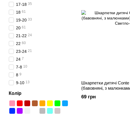
35
17-18
61
18
33
19-20
61
20
24
21-22
60
22
21
23-24
7
24
10
7-8
9
8
13
9-10
Шкарпетки дитячі Conte
(бавовняні, з малюнкам
Колір
69 грн