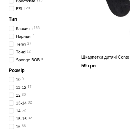
123
Брестские
29
ESLI
Тип
163
Класичні
4
Нарядні
27
Теплі
12
Тонкі
Шкарпетки дитячі Conte 
9
Sponge BOB
59 грн
Розмір
9
10
17
11-12
30
12
32
13-14
52
14
32
15-16
66
16