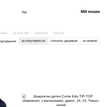
Мій кошик
Укр
оловна
Дитячий одяг
Шкарпетки
Класичні
за популярністю
спочатку дешевше
за назвою
ортування: