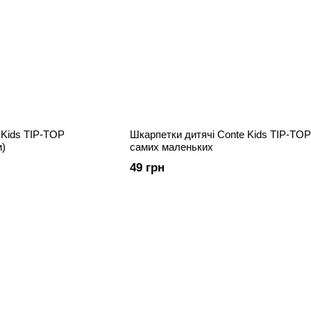
 Kids TIP-TOP
Шкарпетки дитячі Conte Kids TIP-TOP
и)
самих маленьких
49 грн