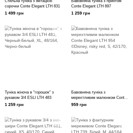
Стильна туніка з імітацією
Бавовняна туніка з принтом
сорочки Conte Elegant LTH 831
Conte Elegant LTH 897
1 499 грн
1 259 грн
Туніка жіноча в "горошок" з
Бавовняна туніка з
рукавом 3/4 ESLI LTH 483
мерехтливим малюнком Conte
Elegant LTH 954 ©Disney
1 259 грн
959 грн