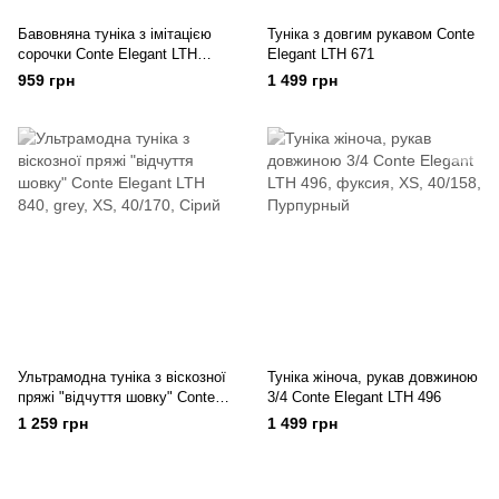
Бавовняна туніка з імітацією
Туніка з довгим рукавом Conte
сорочки Conte Elegant LTH
Elegant LTH 671
1046
959 грн
1 499 грн
Ультрамодна туніка з віскозної
Туніка жіноча, рукав довжиною
пряжі "відчуття шовку" Conte
3/4 Conte Elegant LTH 496
Elegant LTH 840
1 259 грн
1 499 грн