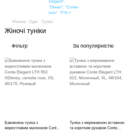
Жінкам
Одяг
Туніки
Жіночі туніки
Фільтр
За популярністю
Бавовняна туніка з
Туніка з мереживною вставкою
мерехтливим малюнком Conte
та коротким рукавом Conte