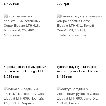
Elegant LTH 953 ©Disney
Elegant LTH 522
1 499 грн
699 грн
Коротка туніка з рельєфними
Туніка в смужку з імітацією
вставками Conte Elegant LTH
коміра сорочки Conte Elegant
618
LTH 631
1 259 грн
1 499 грн