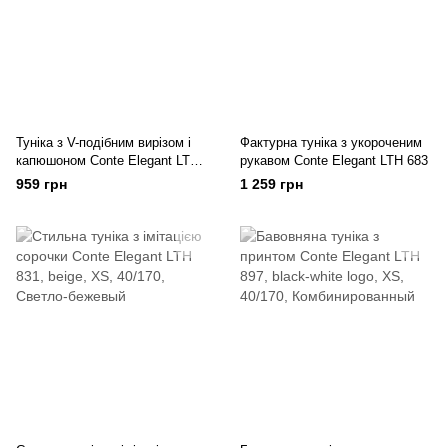
Туніка з V-подібним вирізом і
Фактурна туніка з укороченим
капюшоном Conte Elegant LTH
рукавом Conte Elegant LTH 683
639
959 грн
1 259 грн