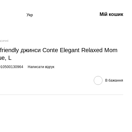
Мій кошик
Укр
асичні
friendly джинси Conte Elegant Relaxed Mom
ue, L
1010500130964
Написати відгук
В бажання