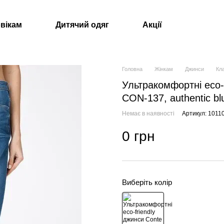
вікам
Дитячий одяг
Акції
Головна
Жінкам
Джинси
Кл
Ультракомфортні eco-
CON-137, authentic bl
Немає в наявності
Артикул: 101
0 грн
Виберіть колір