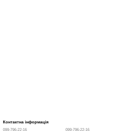
Контактна інформація
099-796-22-16
099-796-22-16