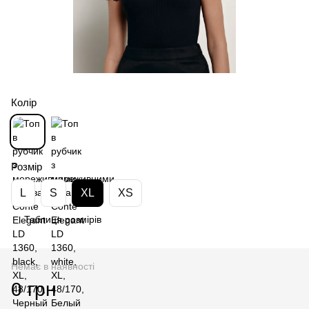
Колір
Розмір
L
S
XL
XS
Таблиця розмірів
Немає в наявності
0 грн