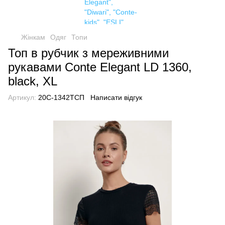
Жінкам
Одяг
Топи
Топ в рубчик з мереживними
рукавами Conte Elegant LD 1360,
black, XL
Артикул:
20С-1342ТСП
Написати відгук