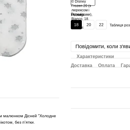
Розмір
18
20
22
Таблиця роз
Повідомити, коли з'яв
Характеристики
Доставка
Оплата
Гар
ним малюнком Дісней "Холодне
котом, без п'ятки.