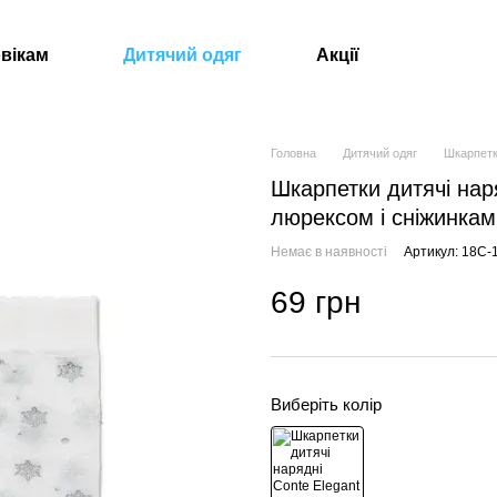
вікам
Дитячий одяг
Акції
Головна
Дитячий одяг
Шкарпет
Шкарпетки дитячі наря
люрексом і сніжинками
Немає в наявності
Артикул: 18С
69 грн
Виберіть колір