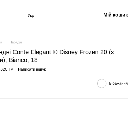
Мій кошик
Укр
ки
Нарядні
дні Conte Elegant © Disney Frozen 20 (з
), Bianco, 18
-162СПМ
Написати відгук
В бажання