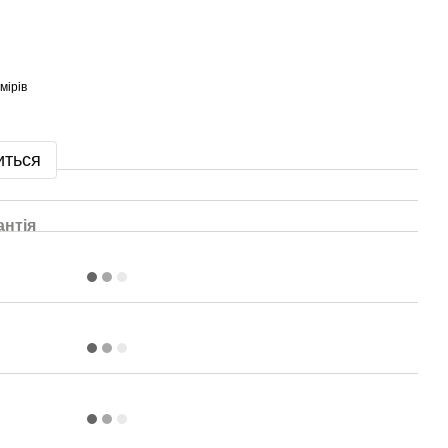
мірів
иться
антія