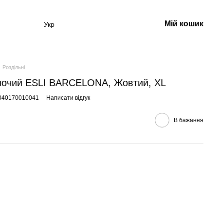
Мій кошик
Укр
Роздільні
ночий ESLI BARCELONA, Жовтий, XL
2040170010041
Написати відгук
В бажання