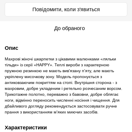
Повідомити, коли з'явиться
До обраного
Опис
Махрові жіночі шкарпетки з цікавими малюнками «ляльки
тільди» із серії «HAPPY». Теплі вироби з характерною
пружною резинкою не мають вив'язану п'яту, але мають
укріплену мисочкову зону. Модель пропонується з
антиковзаючим покриттям на стопі. Внутрішня сторона - з
махровим, добре укладеним і ретельно розчесаним ворсом.
Трикотажне полотно, переважно з бавовни, добре облягає
ноги, відмінно переносить численні носіння і чищення. Для
дбайливого догляду рекомендується застосовувати ручне
прання з використанням м'яких миючих засобів.
Характеристики