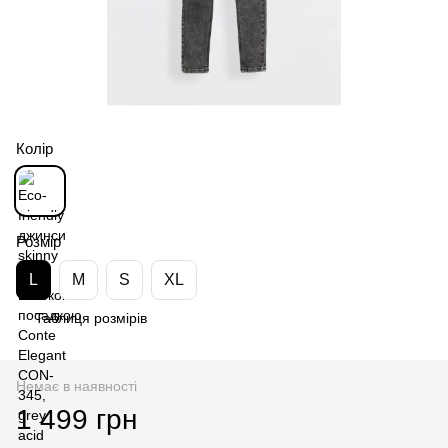
Колір
Розмір
L
M
S
XL
Таблиця розмірів
Немає в наявності
1 499 грн