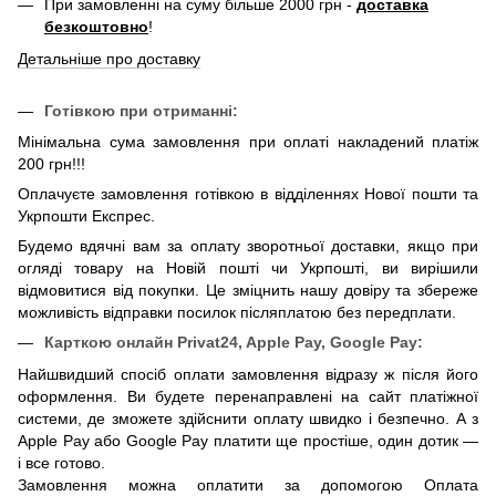
При замовленні на суму більше 2000 грн -
доставка
безкоштовно
!
Детальніше про доставку
Готівкою при отриманні:
Мінімальна сума замовлення при оплаті накладений платіж
200 грн!!!
Оплачуєте замовлення готівкою в відділеннях Нової пошти та
Укрпошти Експрес.
Будемо вдячні вам за оплату зворотньої доставки, якщо при
огляді товару на Новій пошті чи Укрпошті, ви вирішили
відмовитися від покупки. Це зміцнить нашу довіру та збереже
можливість відправки посилок післяплатою без передплати.
Карткою онлайн
Privat24, Apple Pay, Google Pay:
Найшвидший спосіб оплати замовлення відразу ж після його
оформлення. Ви будете перенаправлені на сайт платіжної
системи, де зможете здійснити оплату швидко і безпечно. А з
Apple Pay або Google Pay платити ще простіше, один дотик —
і все готово.
Замовлення можна оплатити за допомогою Оплата