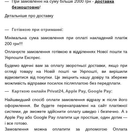
При замовленні на суму більше 2000 грн -
доставка
безкоштовно
!
Детальніше про доставку
Готівкою при отриманні:
Мінімальна сума замовлення при оплаті накладений платіж
200 грн!!!
Оплачуєте замовлення готівкою в відділеннях Нової пошти та
Укрпошти Експрес.
Будемо вдячні вам за оплату зворотньої доставки, якщо при
огляді товару на Новій пошті чи Укрпошті, ви вирішили
відмовитися від покупки. Це зміцнить нашу довіру та збереже
можливість відправки посилок післяплатою без передплати.
Карткою онлайн
Privat24, Apple Pay, Google Pay:
Найшвидший спосіб оплати замовлення відразу ж після його
оформлення. Ви будете перенаправлені на сайт платіжної
системи, де зможете здійснити оплату швидко і безпечно. А з
Apple Pay або Google Pay платити ще простіше, один дотик —
і все готово.
Замовлення можна оплатити за допомогою Оплата