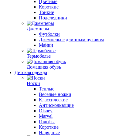
Цветные
Короткие
Тонкие
Подследники
Джемперы
Футболки
Джемперы c длинным рукавом
Майки
Термобелье
Домашняя обувь
Детская одежда
Носки
Теплые
Веселые ножки
Классические
Антискользящие
Disney
Marvel
Гольфы
Короткие
Нарядные