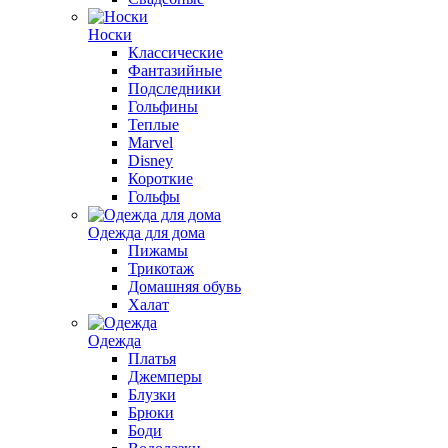
Носки
Классические
Фантазийные
Подследники
Гольфины
Теплые
Marvel
Disney
Короткие
Гольфы
Одежда для дома
Пижамы
Трикотаж
Домашняя обувь
Халат
Одежда
Платья
Джемперы
Блузки
Брюки
Боди