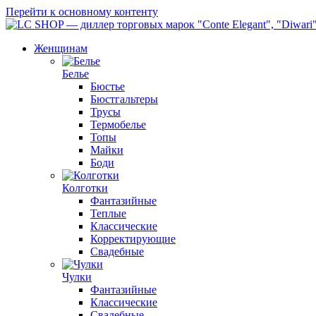
Перейти к основному контенту
Женщинам
Белье
Бюстье
Бюстгальтеры
Трусы
Термобелье
Топы
Майки
Боди
Колготки
Фантазийные
Теплые
Классические
Корректирующие
Свадебные
Чулки
Фантазийные
Классические
Свадебные