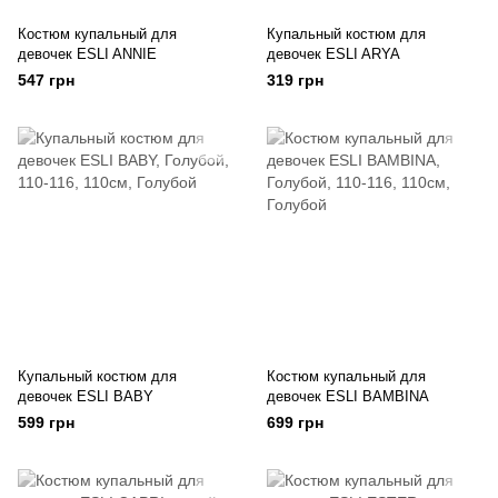
Костюм купальный для
Купальный костюм для
девочек ESLI ANNIE
девочек ESLI ARYA
547 грн
319 грн
Купальный костюм для
Костюм купальный для
девочек ESLI BABY
девочек ESLI BAMBINA
599 грн
699 грн