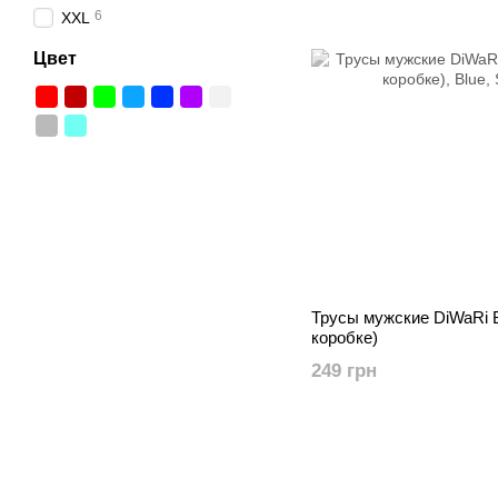
6
XXL
Цвет
Трусы мужские DiWaRi
коробке)
249 грн