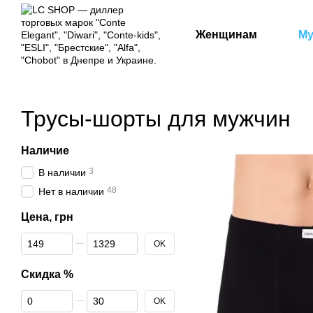
Перейти к основному контенту
Женщинам
М
Трусы-шорты для мужчин
Наличие
3
В наличии
48
Нет в наличии
Цена, грн
От Цена, грн
До Цена, грн
OK
Скидка %
От Скидка %
До Скидка %
OK