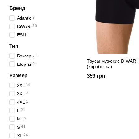
Бренд
9
Atlantic
36
DiWaRi
5
ESLI
Тип
1
Боксеры
Трусы мужские DIWARI
49
Шорты
(коробочка)
Размер
359 грн
16
2XL
3
3XL
1
4XL
21
L
19
M
41
S
24
XL