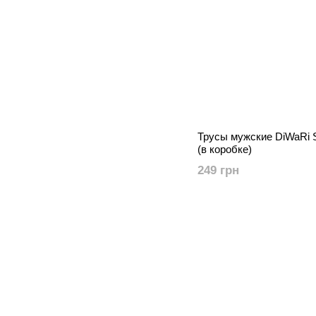
Трусы мужские DiWaRi
(в коробке)
249 грн