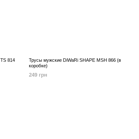
TS 814
Трусы мужские DiWaRi SHAPE MSH 866 (в
коробке)
249 грн