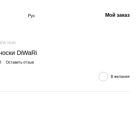
Мой заказ
Рус
NEW YEAR
носки DiWaRi
П
Оставить отзыв
В желания