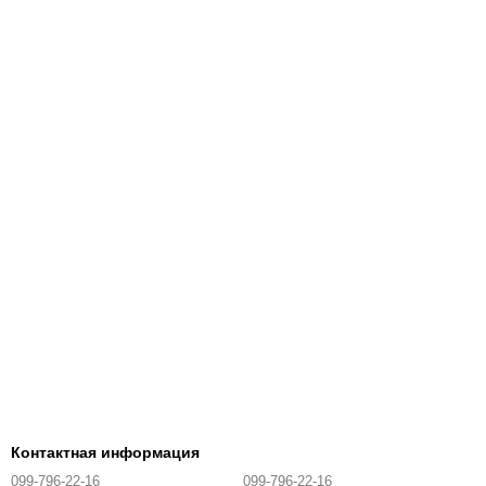
Контактная информация
099-796-22-16
099-796-22-16