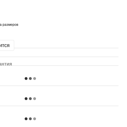
а размеров
ится
антия